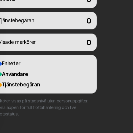
0
Tjänstebegäran
0
Visade markörer
Enheter
Användare
Tjänstebegäran
körer visas på stadsnivå utan personuppgifter.
na appen för full flottahantering och live
etsstatus.