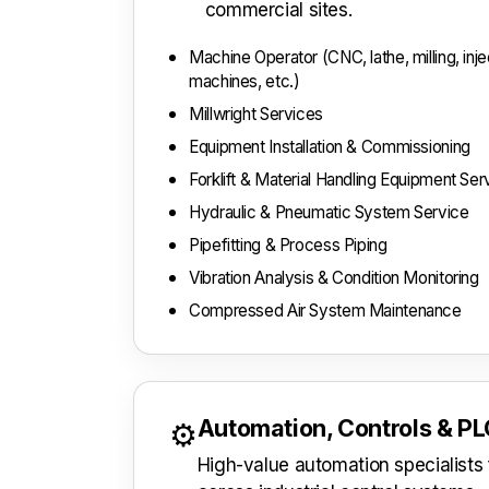
commercial sites.
Machine Operator (CNC, lathe, milling, inj
machines, etc.)
Millwright Services
Equipment Installation & Commissioning
Forklift & Material Handling Equipment Ser
Hydraulic & Pneumatic System Service
Pipefitting & Process Piping
Vibration Analysis & Condition Monitoring
Compressed Air System Maintenance
Automation, Controls & P
⚙️
High-value automation specialist