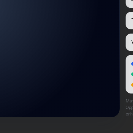
Mar
Öpp
enh