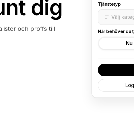
unt dig
Tjänstetyp
Välj kate
ister och proffs till
När behöver du t
Nu
Log