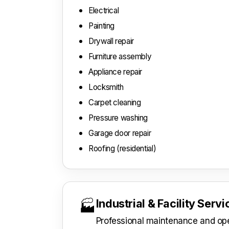
Electrical
Painting
Drywall repair
Furniture assembly
Appliance repair
Locksmith
Carpet cleaning
Pressure washing
Garage door repair
Roofing (residential)
Industrial & Facility Serv
🏭
Professional maintenance and oper