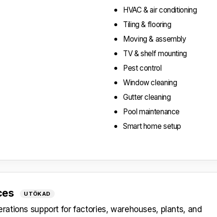
HVAC & air conditioning
Tiling & flooring
Moving & assembly
TV & shelf mounting
Pest control
Window cleaning
Gutter cleaning
Pool maintenance
Smart home setup
ices
UTÖKAD
ations support for factories, warehouses, plants, and