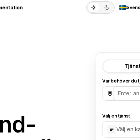
entation
Sven
Tjäns
Var behöver du t
nd-
Välj en tjänst
Välj en k