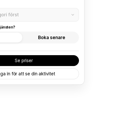
gori först
jänsten?
Boka senare
Se priser
ga in för att se din aktivitet