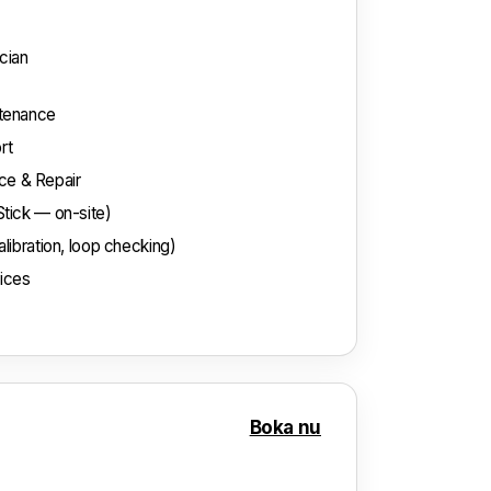
cian
ntenance
rt
e & Repair
Stick — on-site)
libration, loop checking)
vices
Boka nu