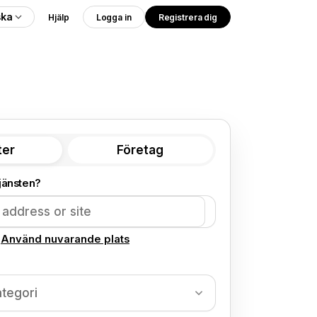
ska
Hjälp
Logga in
Registrera dig
ter
Företag
jänsten?
Använd nuvarande plats
ategori