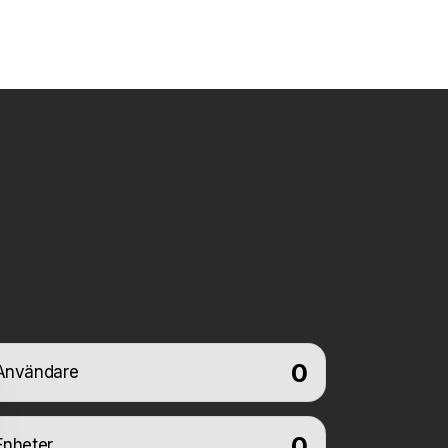
0
Användare
0
Enheter