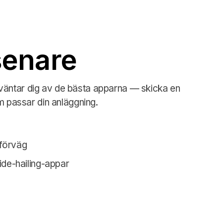
senare
väntar dig av de bästa apparna — skicka en
om passar din anläggning.
 förväg
ride-hailing-appar