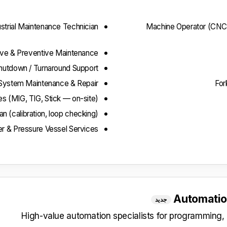
ustrial Maintenance Technician
Machine Operator (CNC, l
ive & Preventive Maintenance
hutdown / Turnaround Support
System Maintenance & Repair
For
s (MIG, TIG, Stick — on-site)
an (calibration, loop checking)
er & Pressure Vessel Services
Automatio
جديد
High-value automation specialists for programming,