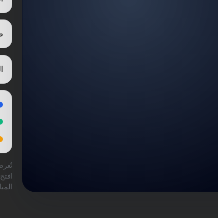
ط
ا
تُعر
افتح 
المب