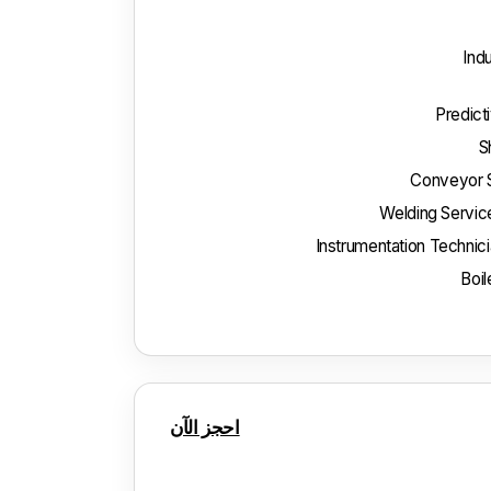
Ind
Predict
S
Conveyor 
Welding Service
Instrumentation Technici
Boil
احجز الآن