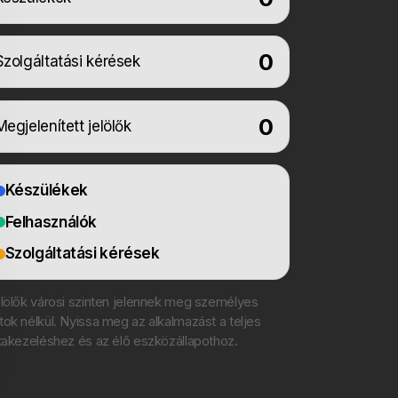
0
Szolgáltatási kérések
0
Megjelenített jelölők
Készülékek
Felhasználók
Szolgáltatási kérések
elölők városi szinten jelennek meg személyes
tok nélkül. Nyissa meg az alkalmazást a teljes
ttakezeléshez és az élő eszközállapothoz.