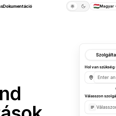
ss
Dokumentáció
Magyar
Szolgált
Hol van szükség 
nd
Válasszon szolgá
tások
Válasszo