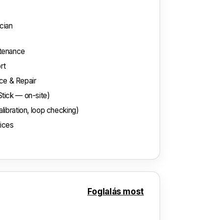
cian
ntenance
rt
e & Repair
Stick — on-site)
libration, loop checking)
vices
Foglalás most