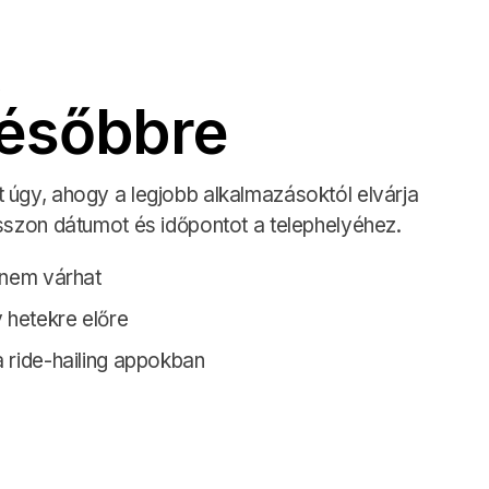
későbbre
 úgy, ahogy a legjobb alkalmazásoktól elvárja
sszon dátumot és időpontot a telephelyéhez.
 nem várhat
 hetekre előre
 ride-hailing appokban