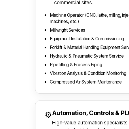
commercial sites.
Machine Operator (CNC, lathe, milling, inj
machines, etc.)
Millwright Services
Equipment Installation & Commissioning
Forklift & Material Handling Equipment Ser
Hydraulic & Pneumatic System Service
Pipefitting & Process Piping
Vibration Analysis & Condition Monitoring
Compressed Air System Maintenance
Automation, Controls & P
⚙️
High-value automation specialist