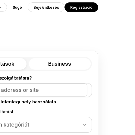
Súgó
Bejelentkezés
Regisztráció
atások
Business
szolgáltatásra?
Jelenlegi hely használata
ltatást
n kategóriát