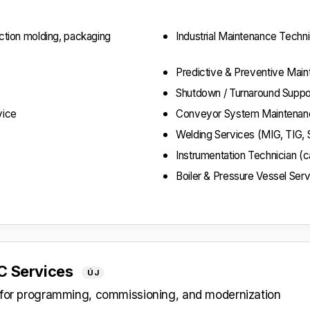
ection molding, packaging
Industrial Maintenance Techni
Predictive & Preventive Mai
Shutdown / Turnaround Suppo
vice
Conveyor System Maintenanc
Welding Services (MIG, TIG, 
Instrumentation Technician (ca
Boiler & Pressure Vessel Ser
LC Services
ÚJ
s for programming, commissioning, and modernization