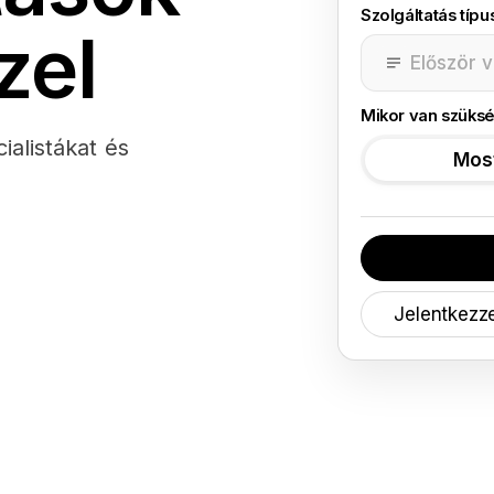
Szolgáltatás típu
zel
Először 
Mikor van szüksé
ialistákat és
Mos
Jelentkezz