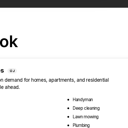
sok
es
ÚJ
 on demand for homes, apartments, and residential
le ahead.
Handyman
Deep cleaning
Lawn mowing
Plumbing