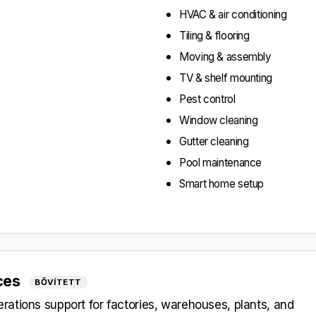
HVAC & air conditioning
Tiling & flooring
Moving & assembly
TV & shelf mounting
Pest control
Window cleaning
Gutter cleaning
Pool maintenance
Smart home setup
ices
BŐVÍTETT
ations support for factories, warehouses, plants, and