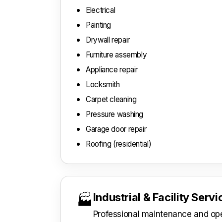
Electrical
Painting
Drywall repair
Furniture assembly
Appliance repair
Locksmith
Carpet cleaning
Pressure washing
Garage door repair
Roofing (residential)
Industrial & Facility Serv
🏭
Professional maintenance and oper