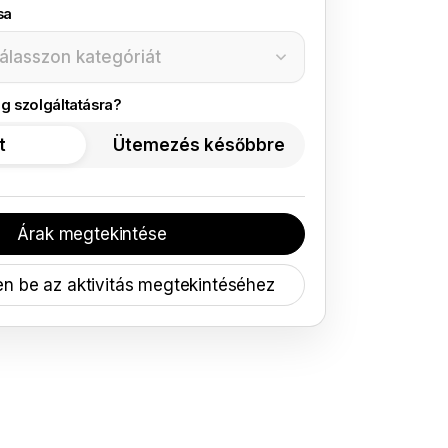
sa
válasszon kategóriát
g szolgáltatásra?
t
Ütemezés későbbre
Árak megtekintése
en be az aktivitás megtekintéséhez