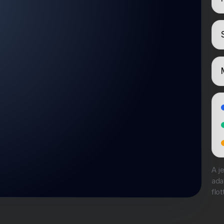
A j
ada
flo