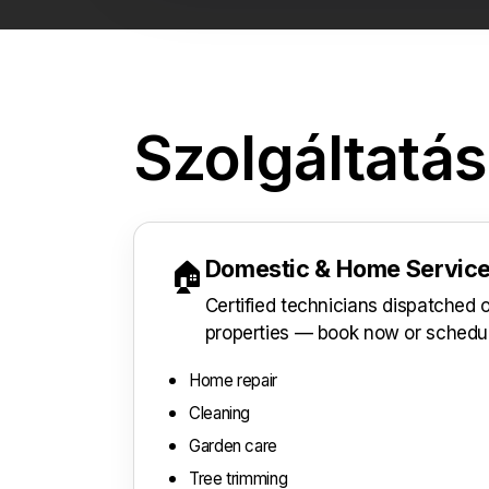
Szolgáltatá
Domestic & Home Servic
🏠
Certified technicians dispatched
properties — book now or schedu
Home repair
Cleaning
Garden care
Tree trimming