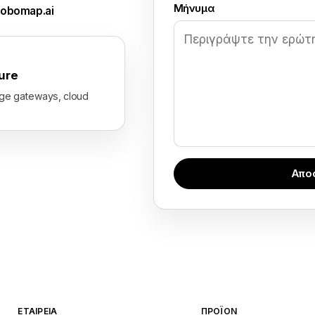
Μήνυμα
obomap.ai
ure
dge gateways, cloud
Απο
ΕΤΑΙΡΕΊΑ
ΠΡΟΪΌΝ